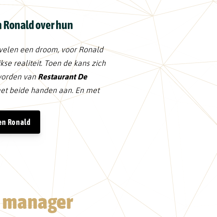
n Ronald over hun
 velen een droom, voor Ronald
jkse realiteit. Toen de kans zich
worden van
Restaurant De
met beide handen aan. En met
 en Ronald
n manager