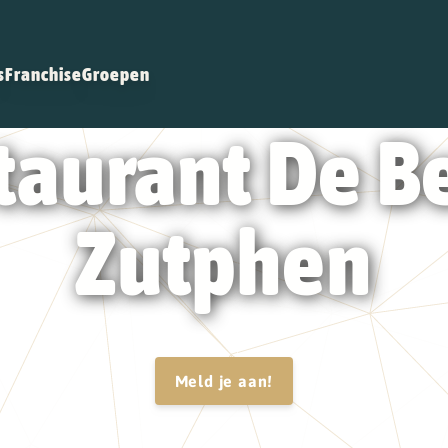
s
Franchise
Groepen
taurant De B
Zutphen
Meld je aan!