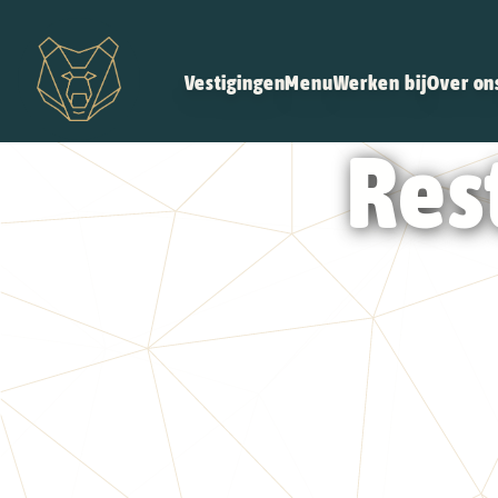
Vestigingen
Menu
Werken bij
Over on
Res