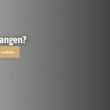
vangen?
s achter