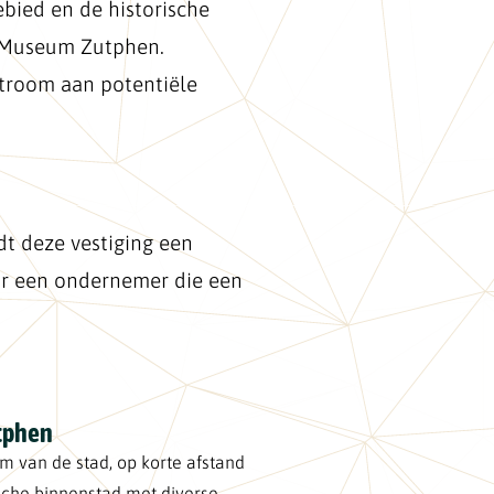
ebied en de historische
k Museum Zutphen.
stroom aan potentiële
t deze vestiging een
or een ondernemer die een
utphen
m van de stad, op korte afstand
sche binnenstad met diverse