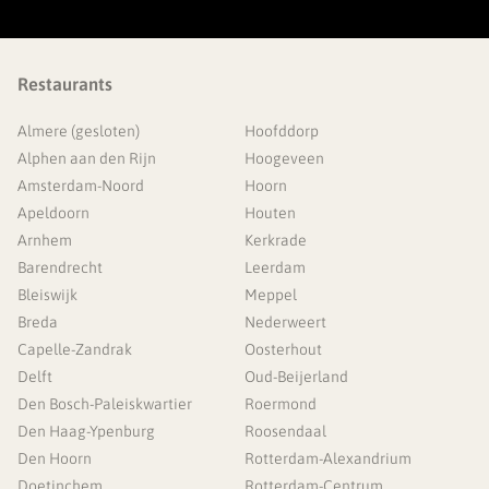
Restaurants
Almere (gesloten)
Hoofddorp
Alphen aan den Rijn
Hoogeveen
Amsterdam-Noord
Hoorn
Apeldoorn
Houten
Arnhem
Kerkrade
Barendrecht
Leerdam
Bleiswijk
Meppel
Breda
Nederweert
Capelle-Zandrak
Oosterhout
Delft
Oud-Beijerland
Den Bosch-Paleiskwartier
Roermond
Den Haag-Ypenburg
Roosendaal
Den Hoorn
Rotterdam-Alexandrium
Doetinchem
Rotterdam-Centrum