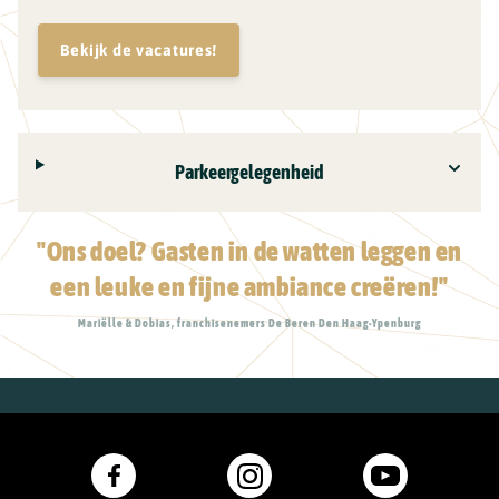
Bekijk de vacatures!
Parkeergelegenheid
"Ons doel? Gasten in de watten leggen en
een leuke en fijne ambiance creëren!"
Mariëlle & Dobias, franchisenemers De Beren Den Haag-Ypenburg