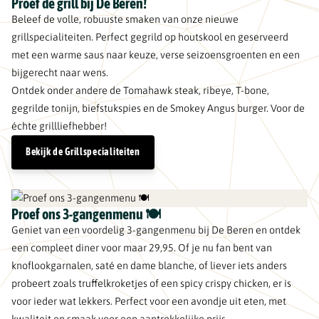
Proef de grill bij De Beren!
Beleef de volle, robuuste smaken van onze nieuwe
grillspecialiteiten. Perfect gegrild op houtskool en geserveerd
met een warme saus naar keuze, verse seizoensgroenten en een
bijgerecht naar wens.
Ontdek onder andere de Tomahawk steak, ribeye, T-bone,
gegrilde tonijn, biefstukspies en de Smokey Angus burger. Voor de
échte grillliefhebber!
Bekijk de Grillspecialiteiten
Proef ons 3-gangenmenu 🍽️
Geniet van een voordelig 3-gangenmenu bij De Beren en ontdek
een compleet diner voor maar 29,95. Of je nu fan bent van
knoflookgarnalen, saté en dame blanche, of liever iets anders
probeert zoals truffelkroketjes of een spicy crispy chicken, er is
voor ieder wat lekkers. Perfect voor een avondje uit eten, met
kwaliteit en smaak voor een aantrekkelijke prijs.