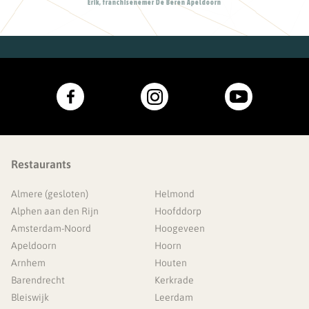
Erik, franchisenemer De Beren Apeldoorn
Restaurants
Almere (gesloten)
Helmond
Alphen aan den Rijn
Hoofddorp
Amsterdam-Noord
Hoogeveen
Apeldoorn
Hoorn
Arnhem
Houten
Barendrecht
Kerkrade
Bleiswijk
Leerdam