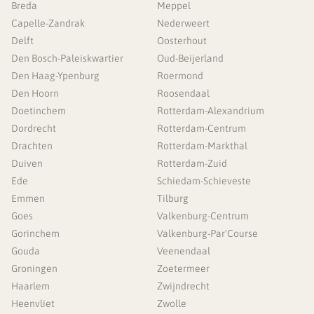
Breda
Meppel
Capelle-Zandrak
Nederweert
Delft
Oosterhout
Den Bosch-Paleiskwartier
Oud-Beijerland
Den Haag-Ypenburg
Roermond
Den Hoorn
Roosendaal
Doetinchem
Rotterdam-Alexandrium
Dordrecht
Rotterdam-Centrum
Drachten
Rotterdam-Markthal
Duiven
Rotterdam-Zuid
Ede
Schiedam-Schieveste
Emmen
Tilburg
Goes
Valkenburg-Centrum
Gorinchem
Valkenburg-Par'Course
Gouda
Veenendaal
Groningen
Zoetermeer
Haarlem
Zwijndrecht
Heenvliet
Zwolle