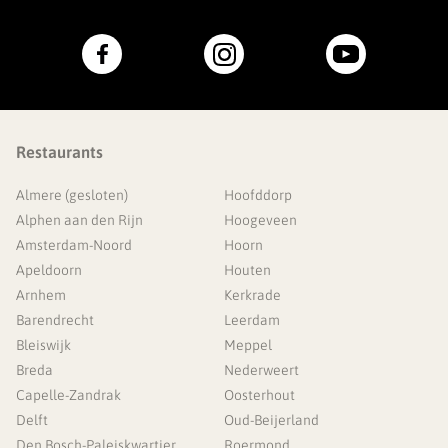
Restaurants
Almere (gesloten)
Hoofddorp
Alphen aan den Rijn
Hoogeveen
Amsterdam-Noord
Hoorn
Apeldoorn
Houten
Arnhem
Kerkrade
Barendrecht
Leerdam
Bleiswijk
Meppel
Breda
Nederweert
Capelle-Zandrak
Oosterhout
Delft
Oud-Beijerland
Den Bosch-Paleiskwartier
Roermond