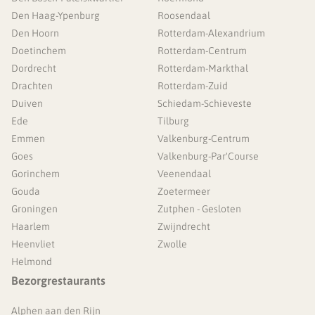
Den Haag-Ypenburg
Roosendaal
Den Hoorn
Rotterdam-Alexandrium
Doetinchem
Rotterdam-Centrum
Dordrecht
Rotterdam-Markthal
Drachten
Rotterdam-Zuid
Duiven
Schiedam-Schieveste
Ede
Tilburg
Emmen
Valkenburg-Centrum
Goes
Valkenburg-Par'Course
Gorinchem
Veenendaal
Gouda
Zoetermeer
Groningen
Zutphen - Gesloten
Haarlem
Zwijndrecht
Heenvliet
Zwolle
Helmond
Bezorgrestaurants
Alphen aan den Rijn