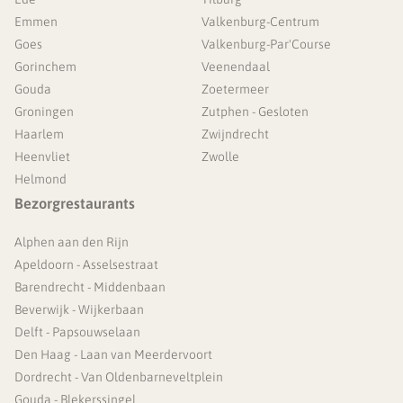
Emmen
Valkenburg-Centrum
Goes
Valkenburg-Par'Course
Gorinchem
Veenendaal
Gouda
Zoetermeer
Groningen
Zutphen - Gesloten
Haarlem
Zwijndrecht
Heenvliet
Zwolle
Helmond
Bezorgrestaurants
Alphen aan den Rijn
Apeldoorn - Asselsestraat
Barendrecht - Middenbaan
Beverwijk - Wijkerbaan
Delft - Papsouwselaan
Den Haag - Laan van Meerdervoort
Dordrecht - Van Oldenbarneveltplein
Gouda - Blekerssingel