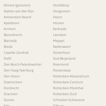
Almere (gesloten)
Hoofddorp
Alphen aan den Rijn
Hoogeveen
Amsterdam-Noord
Hoorn
Apeldoorn
Houten
Arnhem
Kerkrade
Barendrecht
Leerdam
Bleiswijk
Meppel
Breda
Nederweert
Capelle-Zandrak
Oosterhout
Delft
Oud-Beijerland
Den Bosch-Paleiskwartier
Roermond
Den Haag-Ypenburg
Roosendaal
Den Hoorn
Rotterdam-Alexandrium
Doetinchem
Rotterdam-Centrum
Dordrecht
Rotterdam-Markthal
Drachten
Rotterdam-Zuid
Duiven
Schiedam-Schieveste
Ede
Tilburg