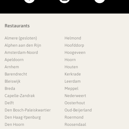
Restaurants
Almere (gesloten)
Helmond
Alphen aan den Rijn
Hoofddorp
Amsterdam-Noord
Hoogeveen
Apeldoorn
Hoorn
Arnhem
Houten
Barendrecht
Kerkrade
Bleiswijk
Leerdam
Breda
Meppel
Capelle-Zandrak
Nederweert
Delft
Oosterhout
Den Bosch-Paleiskwartier
Oud-Beijerland
Den Haag-Ypenburg
Roermond
Den Hoorn
Roosendaal