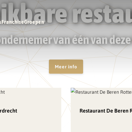
ikbare resta
s
Franchise
Groepen
 ondernemer van één van deze 
Meer info
rdrecht
Restaurant De Beren