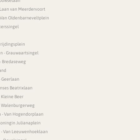
souwselaan
 Laan van Meerdervoort
 Van Oldenbarneveltplein
kerssingel
rijdingsplein
jn - Grauwaartsingel
 - Bredaseweg
and
- Geerlaan
rinses Beatrixlaan
 Kleine Beer
- Walenburgerweg
n - Van Hogendorplaan
Koningin Julianaplein
 - Van Leeuwenhoeklaan