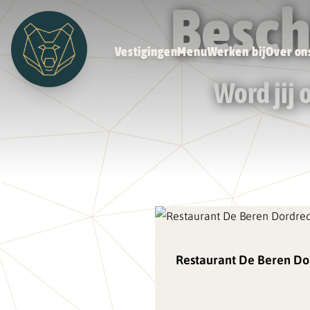
Besch
Vestigingen
Menu
Werken bij
Over on
Word jij
Restaurant De Beren Do