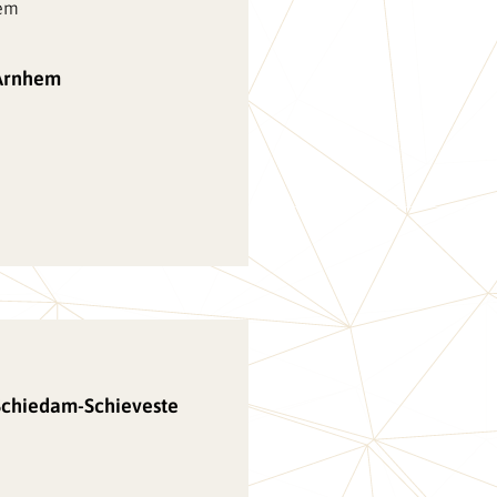
 Arnhem
Schiedam-Schieveste