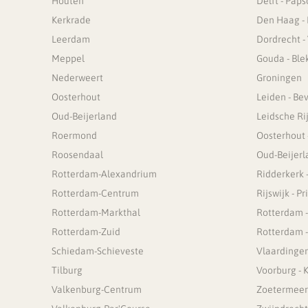
Houten
Delft - Pap
Kerkrade
Den Haag -
Leerdam
Dordrecht -
Meppel
Gouda - Ble
Nederweert
Groningen
Oosterhout
Leiden - Bev
Oud-Beijerland
Leidsche Ri
Roermond
Oosterhout
Roosendaal
Oud-Beijerl
Rotterdam-Alexandrium
Ridderkerk 
Rotterdam-Centrum
Rijswijk - P
Rotterdam-Markthal
Rotterdam -
Rotterdam-Zuid
Rotterdam 
Schiedam-Schieveste
Vlaardinge
Tilburg
Voorburg - 
Valkenburg-Centrum
Zoetermeer