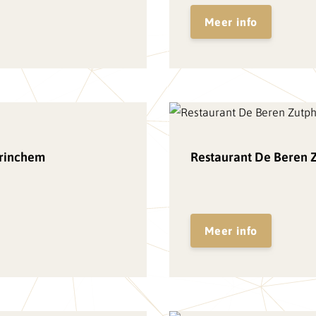
Meer info
orinchem
Restaurant De Beren 
Meer info