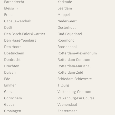
Barendrecht
Kerkrade
Bleiswijk
Leerdam
Breda
Meppel
Capelle-Zandrak
Nederweert
Delft
Oosterhout
Den Bosch-Paleiskwartier
Oud-Beijerland
Den Haag-Ypenburg
Roermond
Den Hoorn
Roosendaal
Doetinchem
Rotterdam-Alexandrium
Dordrecht
Rotterdam-Centrum
Drachten
Rotterdam-Markthal
Duiven
Rotterdam-Zuid
Ede
Schiedam-Schieveste
Emmen
Tilburg
Goes
Valkenburg-Centrum
Gorinchem
Valkenburg-Par'Course
Gouda
Veenendaal
Groningen
Zoetermeer