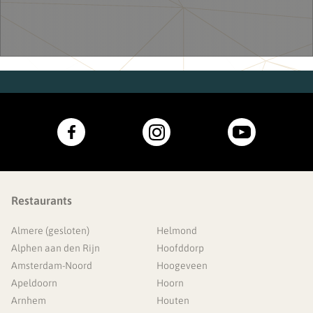
Restaurants
Almere (gesloten)
Helmond
Alphen aan den Rijn
Hoofddorp
Amsterdam-Noord
Hoogeveen
Apeldoorn
Hoorn
Arnhem
Houten