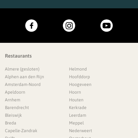
Restaurants
Almere (gesloten)
Helmond
Alphen aan den Rijn
Hoofddorp
Amsterdam-Noord
Hoogeveen
Apeldoorn
Hoorn
Arnhem
Houten
Barendrecht
Kerkrade
Bleiswijk
Leerdam
Breda
Meppel
Capelle-Zandrak
Nederweert