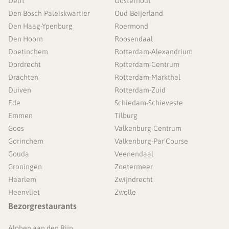
Delft
Oosterhout
Den Bosch-Paleiskwartier
Oud-Beijerland
Den Haag-Ypenburg
Roermond
Den Hoorn
Roosendaal
Doetinchem
Rotterdam-Alexandrium
Dordrecht
Rotterdam-Centrum
Drachten
Rotterdam-Markthal
Duiven
Rotterdam-Zuid
Ede
Schiedam-Schieveste
Emmen
Tilburg
Goes
Valkenburg-Centrum
Gorinchem
Valkenburg-Par'Course
Gouda
Veenendaal
Groningen
Zoetermeer
Haarlem
Zwijndrecht
Heenvliet
Zwolle
Bezorgrestaurants
Alphen aan den Rijn