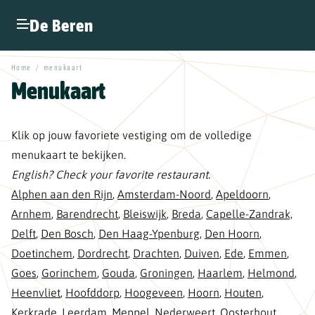
De Beren
Home
/
menukaart
Menukaart
Klik op jouw favoriete vestiging om de volledige
menukaart te bekijken.
English? Check your favorite restaurant.
Alphen aan den Rijn
,
Amsterdam-Noord
,
Apeldoorn
,
Arnhem
,
Barendrecht
,
Bleiswijk
,
Breda
,
Capelle-Zandrak,
Delft
,
Den Bosch
,
Den Haag-Ypenburg
,
Den Hoorn
,
Doetinchem
,
Dordrecht
,
Drachten
,
Duiven
,
Ede
,
Emmen
,
Goes
,
Gorinchem
,
Gouda
,
Groningen
,
Haarlem
,
Helmond
,
Heenvliet
,
Hoofddorp
,
Hoogeveen
,
Hoorn
,
Houten
,
Kerkrade
,
Leerdam
,
Meppel,
Nederweert
,
Oosterhout
,