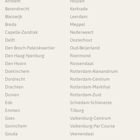
Arnhem
Houten
Barendrecht
Kerkrade
Bleiswijk
Leerdam
Breda
Meppel
Capelle-Zandrak
Nederweert
Delft
Oosterhout
Den Bosch-Paleiskwartier
Oud-Beijerland
Den Haag-Ypenburg
Roermond
Den Hoorn
Roosendaal
Doetinchem
Rotterdam-Alexandrium
Dordrecht
Rotterdam-Centrum
Drachten
Rotterdam-Markthal
Duiven
Rotterdam-Zuid
Ede
Schiedam-Schieveste
Emmen
Tilburg
Goes
Valkenburg-Centrum
Gorinchem
Valkenburg-Par'Course
Gouda
Veenendaal